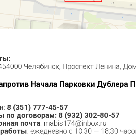
ты:
 454000 Челябинск, Проспект Ленина, Дом
апротив Начала Парковки Дублера П
н
:
8
(351
) 777-45-57
ы по договорам: 8
(932
) 302-80-57
онная
почта
: mabis174@inbox.ru
работы
: ежедневно с 10:30 — 18:30 часо