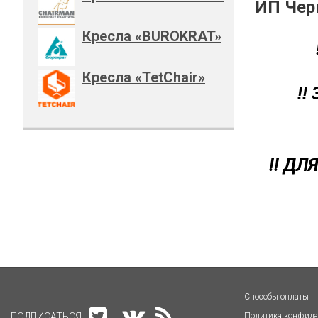
ИП Чер
Кресла «BUROKRAT»
Кресла «TetChair»
!
!! Д
Способы оплаты
ПОДПИСАТЬСЯ
Политика конфиде