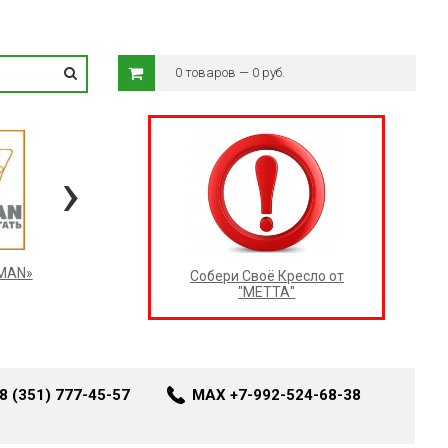
0 товаров — 0 руб.
›
RMAN»
Собери Своё Кресло от
"МЕТТА"
8 (351) 777-45-57
MAX +7-992-524-68-38