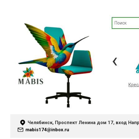
‹
Кресла «METTA»
Крес
Челябинск, Проспект Ленина дом 17, вход Нап
mabis174@inbox.ru