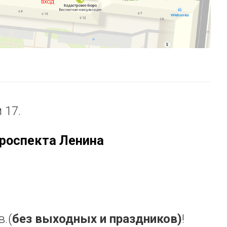
 17.
роспекта Ленина
в.
(
без
выходных и праздников)
!