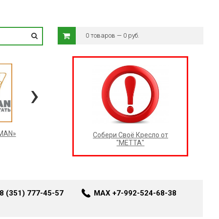
0 товаров — 0 руб.
›
RMAN»
Собери Своё Кресло от
"МЕТТА"
8 (351) 777-45-57
MAX +7-992-524-68-38