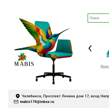
‹
Кресла «METTA»
Крес
Челябинск, Проспект Ленина дом 17, вход Нап
mabis174@inbox.ru