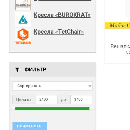
Кресла «BUROKRAT»
Мабис1
Кресла «TetChair»
Вешалк
№
ФИЛЬТР
Цена от:
до:
ПРИМЕНИТЬ