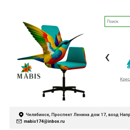
‹
Кресла «METTA»
Крес
Челябинск, Проспект Ленина дом 17, вход Нап
mabis174@inbox.ru