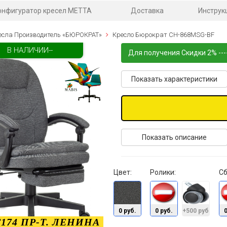
онфигуратор кресел МЕТТА
Доставка
Инструк
есла Производитель «БЮРОКРАТ»
Кресло Бюрократ CH-868MSG-BF
В НАЛИЧИИ--
Для получения Скидки 2% ---
Показать характеристики
Показать описание
Цвет:
Ролики:
Сб
0 руб.
0 руб.
+500 руб.
0
174 ПР-Т. ЛЕНИНА