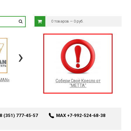
0 товаров — 0 руб.
›
RMAN»
Собери Своё Кресло от
"МЕТТА"
8 (351) 777-45-57
MAX +7-992-524-68-38