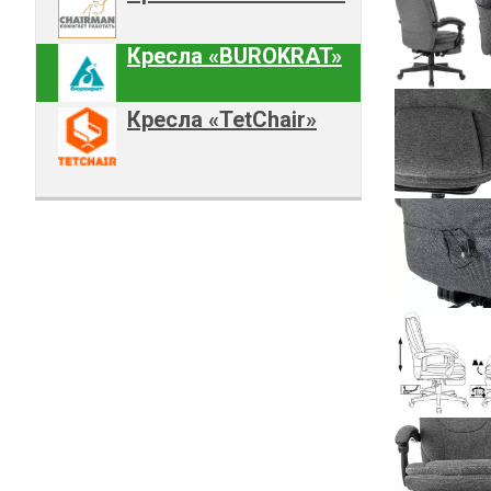
Кресла «BUROKRAT»
Кресла «TetChair»