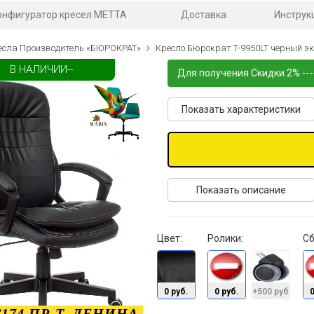
онфигуратор кресел МЕТТА
Доставка
Инструк
есла Производитель «БЮРОКРАТ»
Кресло Бюрократ T-9950LT черный эк
В НАЛИЧИИ--
Для получения Скидки 2% ---
Показать характеристики
Показать описание
Цвет:
Ролики:
Сб
0 руб.
0 руб.
+500 руб.
0
174 ПР-Т. ЛЕНИНА