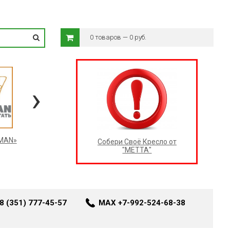
0 товаров — 0 руб.
›
RMAN»
Собери Своё Кресло от
"МЕТТА"
8 (351) 777-45-57
MAX +7-992-524-68-38