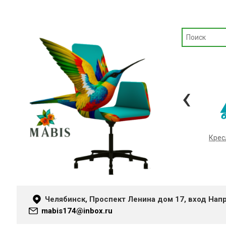
‹
Кресла «METTA»
Крес
Челябинск, Проспект Ленина дом 17, вход Нап
mabis174@inbox.ru