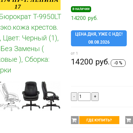
17
В НАЛИЧИИ
Бюрократ T-9950LT
14200
руб.
эко.кожа крестов.
ЦЕНА ДНЯ, УЖЕ С НДС!
 Цвет: Черный (1),
08.08.2026
 Без Замены (
от 1
овые ), Сборка:
14200
руб.
-0 %
рки
-
+
ГДЕ КУПИТЬ?