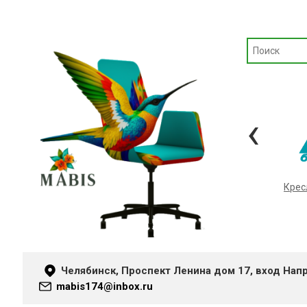
‹
Кресла «METTA»
Крес
Челябинск, Проспект Ленина дом 17, вход Нап
mabis174@inbox.ru