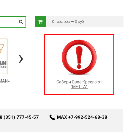
0 товаров — 0 руб.
›
RMAN»
Собери Своё Кресло от
"МЕТТА"
8 (351) 777-45-57
MAX +7-992-524-68-38