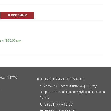
В КОРЗИНУ
м × 1350.00 мм
ресел МЕТТА
КОНТАКТНАЯ ИНФОРМАЦИЯ
г. Челябинск, Проспект Ленина, д.17, Вход
Напротив Начала Парковки Дублера Проспекта
Ленина
8 (351) 777-45-57
mabis174@inbox.ru