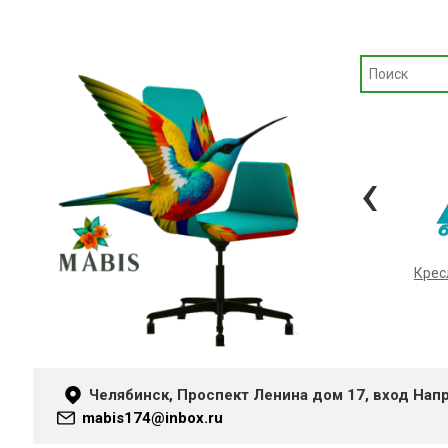
‹
Кресла «METTA»
Крес
Челябинск, Проспект Ленина дом 17, вход Нап
mabis174@inbox.ru