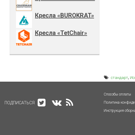
Кресла «BUROKRAT»
Кресла «TetChair»
,
стандарт
Ис
Способы оплаты
ПОДПИСАТЬСЯ
Политика конфиде
Инструкция сборк