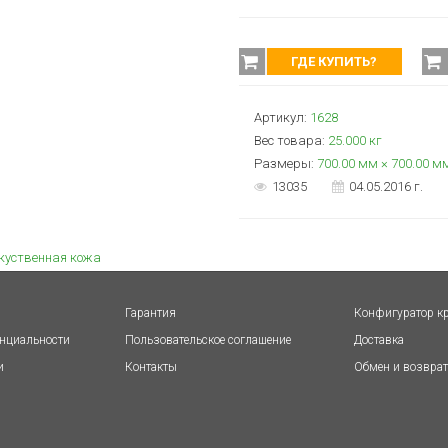
ГДЕ КУПИТЬ?
Артикул:
1628
Вес товара:
25.000
кг
Размеры:
700.00 мм × 700.00 м
13035
04.05.2016 г.
куственная кожа
Гарантия
Конфигуратор к
нциальности
Пользовательское соглашение
Доставка
и
Контакты
Обмен и возврат