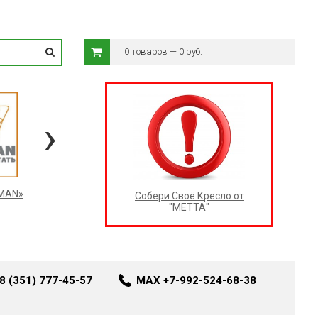
0 товаров — 0 руб.
›
RMAN»
Собери Своё Кресло от
"МЕТТА"
8 (351) 777-45-57
MAX +7-992-524-68-38